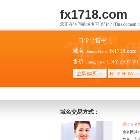
fx1718.com
您正在访问的域名可以转让!This domain name i
一口价出售中！
域名
fx1718.com
Domain Name:
售价
CNY 2597.00
Listing Price:
立即购买
BUY NOW
>>
>>
域名交易方式：
通过金名网(
金名网(4
简单、安