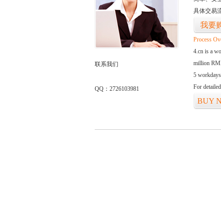
具体交易
我要
Process Ov
4.cn is a w
million RMB
联系我们
5 workdays
For detaile
QQ：2726103981
BUY 