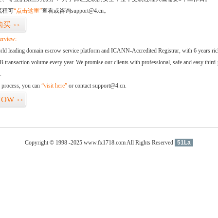
流程可
“点击这里”
查看或咨询support@4.cn。
购买
>>
erview:
orld leading domain escrow service platform and ICANN-Accredited Registrar, with 6 years ri
 transaction volume every year. We promise our clients with professional, safe and easy third-
.
d process, you can
“visit here”
or contact support@4.cn.
NOW
>>
Copyright © 1998 -2025 www.fx1718.com All Rights Reserved
51La